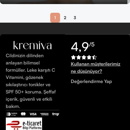
1
2
3
4,9
/5
Cildinizin dilinden
anlayan bilimsel
Kullanan müşterilerimiz
formüller. Leke karşıtı C
ne düşünüyor?
Vitamini, gözenek
Değerlendirme Yap
sıkılaştırıcı tonikler ve
SPF 50+ koruma. Şeffaf
içerik, güvenli ve etkili
bakım.