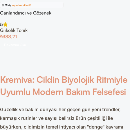
🛒
9 kişi
sepetine ekledi!
Canlandırıcı ve Gözenek
✅
Bugün
11 adet
satıldı
Sıkılaştırıcı Glikolik Asit Tonik
5
Glikolik Tonik
₺
388,71
Devamını Oku
Kremiva: Cildin Biyolojik Ritmiyle
Uyumlu Modern Bakım Felsefesi
Güzellik ve bakım dünyası her geçen gün yeni trendler,
karmaşık rutinler ve sayısı belirsiz ürün çeşitliliği ile
büyürken, cildimizin temel ihtiyacı olan "denge" kavramı