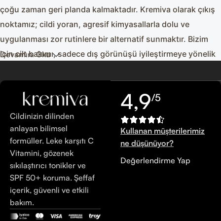
çoğu zaman geri planda kalmaktadır. Kremiva olarak çıkış
noktamız; cildi yoran, agresif kimyasallarla dolu ve
uygulanması zor rutinlere bir alternatif sunmaktır. Bizim
için cilt bakımı, sadece dış görünüşü iyileştirmeye yönelik
Devamını Oku
yüzeysel bir çaba değil, cildin kendi biyolojik süreçlerine
saygı duyan, uzun vadeli bir sağlık yatırımıdır. Laboratuvar
4,9
/5
ortamında geliştirdiğimiz her bir formül, doğanın sunduğu
saf bitkisel özler ile modern dermatoloji biliminin
Cildinizin dilinden
kanıtlanmış aktif bileşenlerini bir araya getirir. Amacımız,
anlayan bilimsel
Kullanan müşterilerimiz
formüller. Leke karşıtı C
cildin doğal bariyer fonksiyonunu bozmadan, onu ihtiyacı
ne düşünüyor?
Vitamini, gözenek
olan temel yapı taşlarıyla beslemek ve şehir hayatının,
Değerlendirme Yap
sıkılaştırıcı tonikler ve
stresin ve çevresel faktörlerin yarattığı yıpranmaya karşı
SPF 50+ koruma. Şeffaf
güçlü bir savunma mekanizması oluşturmaktır. Bu
içerik, güvenli ve etkili
yolculukta, "daha fazla ürün" değil, "daha doğru içerik"
bakım.
ilkesiyle hareket ediyoruz. Cildiniz, yaşayan, nefes alan ve