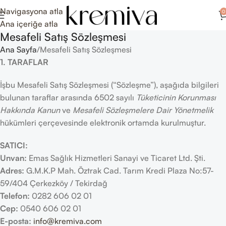
Navigasyona atla
0
Ana içeriğe atla
Mesafeli Satış Sözleşmesi
Ana Sayfa
Mesafeli Satış Sözleşmesi
1. TARAFLAR
İşbu Mesafeli Satış Sözleşmesi (“Sözleşme”), aşağıda bilgileri
bulunan taraflar arasında 6502 sayılı
Tüketicinin Korunması
Hakkında Kanun
ve
Mesafeli Sözleşmelere Dair Yönetmelik
hükümleri çerçevesinde elektronik ortamda kurulmuştur.
SATICI:
Unvan:
Emas Sağlık Hizmetleri Sanayi ve Ticaret Ltd. Şti.
Adres:
G.M.K.P Mah. Öztrak Cad. Tarım Kredi Plaza No:57-
59/404 Çerkezköy / Tekirdağ
Telefon:
0282 606 02 01
Cep:
0540 606 02 01
E-posta:
info@kremiva.com