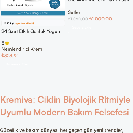
– Yüz Temizleme Köpüğü +
Setler
Glikolik Asit Serum +
⭐️
Bu ürünü
32 kişi
favoriledi!
₺
1.000,00
₺
1.060,00
Hyaluronik Asit Serum
🛒
13 kişi
sepetine ekledi!
Sepete Ekle
24 Saat Etkili Günlük Yoğun
✅
Bugün
9 adet
satıldı
Nemlendirici Cilt Bakım
5
Kremi
Nemlendirici Krem
₺
323,91
Devamını Oku
Kremiva: Cildin Biyolojik Ritmiyle
Uyumlu Modern Bakım Felsefesi
Güzellik ve bakım dünyası her geçen gün yeni trendler,