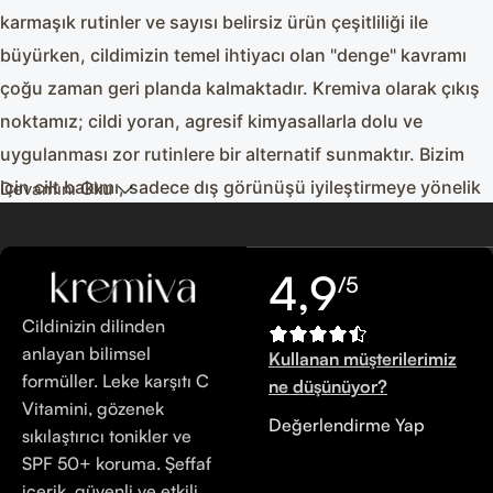
karmaşık rutinler ve sayısı belirsiz ürün çeşitliliği ile
büyürken, cildimizin temel ihtiyacı olan "denge" kavramı
çoğu zaman geri planda kalmaktadır. Kremiva olarak çıkış
noktamız; cildi yoran, agresif kimyasallarla dolu ve
uygulanması zor rutinlere bir alternatif sunmaktır. Bizim
için cilt bakımı, sadece dış görünüşü iyileştirmeye yönelik
Devamını Oku
yüzeysel bir çaba değil, cildin kendi biyolojik süreçlerine
saygı duyan, uzun vadeli bir sağlık yatırımıdır. Laboratuvar
4,9
/5
ortamında geliştirdiğimiz her bir formül, doğanın sunduğu
saf bitkisel özler ile modern dermatoloji biliminin
Cildinizin dilinden
kanıtlanmış aktif bileşenlerini bir araya getirir. Amacımız,
anlayan bilimsel
Kullanan müşterilerimiz
formüller. Leke karşıtı C
cildin doğal bariyer fonksiyonunu bozmadan, onu ihtiyacı
ne düşünüyor?
Vitamini, gözenek
olan temel yapı taşlarıyla beslemek ve şehir hayatının,
Değerlendirme Yap
sıkılaştırıcı tonikler ve
stresin ve çevresel faktörlerin yarattığı yıpranmaya karşı
SPF 50+ koruma. Şeffaf
güçlü bir savunma mekanizması oluşturmaktır. Bu
içerik, güvenli ve etkili