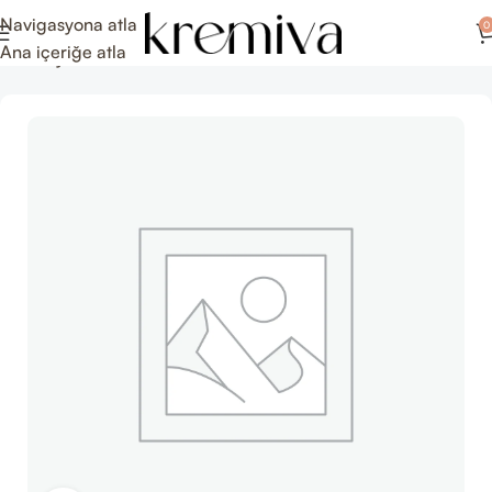
Navigasyona atla
0
Ana içeriğe atla
Ana Sayfa
Setler