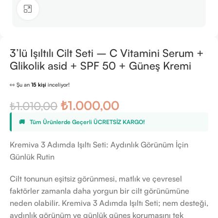
Büyütmek için tıklayın
3’lü Işıltılı Cilt Seti – C Vitamini Serum +
Glikolik asid + SPF 50 + Güneş Kremi
👀
Şu an
15 kişi
inceliyor!
⭐️
Bu ürünü
25 kişi
favoriledi!
₺
1.000,00
₺
1.010,00
🛒
9 kişi
sepetine ekledi!
✅
Bugün
9 adet
satıldı
🚚
Tüm Ürünlerde Geçerli
ÜCRETSİZ KARGO!
Kremiva 3 Adımda Işıltı Seti: Aydınlık Görünüm İçin
Günlük Rutin
Cilt tonunun eşitsiz görünmesi, matlık ve çevresel
faktörler zamanla daha yorgun bir cilt görünümüne
neden olabilir. Kremiva 3 Adımda Işıltı Seti; nem desteği,
aydınlık görünüm ve günlük güneş korumasını tek